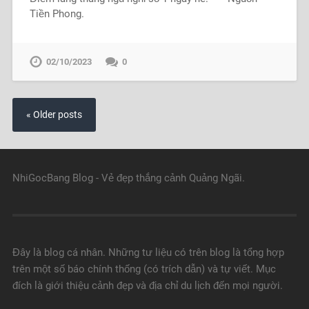
Tiền Phong.
02/10/2023
0
« Older posts
NhiGocBang Blog - Vẻ đẹp thắng cảnh Quảng Ngãi.
Đây là blog cá nhân. Những tư liệu có trên blog là tổng hợp
trên một số báo chính thống (có trích dẫn) và tự viết. Mục
đích là giới thiệu cảnh đẹp và địa chỉ du lịch đến mọi người.