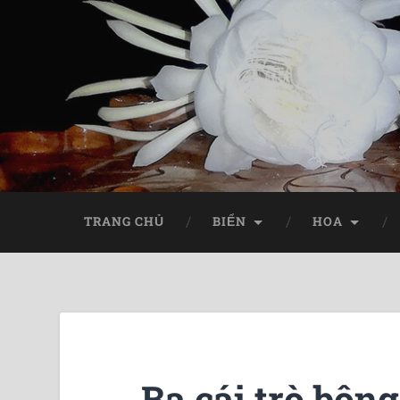
TRANG CHỦ
BIỂN
HOA
Ba cái trò bôn