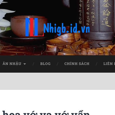
ĂN NHẬU
BLOG
CHÍNH SÁCH
LIÊN
g hoa vớ va vớ vẩn