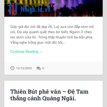
Giặc giã đời mô đã dẹp rồi, Luỹ xưa còn đắp xóm mồ
côi. Đá xây quanh quất theo bờ biển, Người ở cheo
leo dưới cửa lôi. Trông thấy thuyền tình ba bốn phía,
Vẳng nghe trống giục một đôi hồi….
Continue Reading →
13/12/2023
0
Thiên Bút phê vân – Đệ Tam
thắng cảnh Quảng Ngãi.