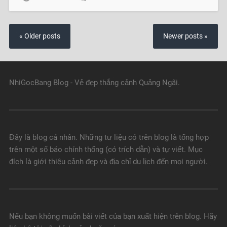
« Older posts
Newer posts »
NhiGocBang Blog - Vẻ đẹp thắng cảnh Quảng Ngãi.
Đây là blog cá nhân. Những tư liệu có trên blog là tổng hợp
trên một số báo chính thống (có trích dẫn) và tự viết. Mục
đích là giới thiệu cảnh đẹp và địa chỉ du lịch đến mọi người.
Nếu bạn không muốn bài viết của bạn xuất hiện trên blog. Hãy