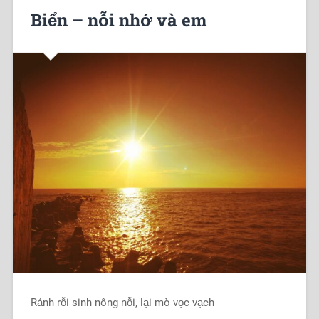
Biển – nỗi nhớ và em
Rảnh rỗi sinh nông nỗi, lại mò vọc vạch