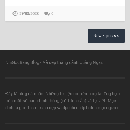
29/08/2023
0
Newer posts »
NhiGocBang Blog - Vẻ đẹp thắng cảnh Quảng Ngãi.
Đây là blog cá nhân. Những tư liệu có trên blog là tổng hợp
trên một số báo chính thống (có trích dẫn) và tự viết. Mục
đích là giới thiệu cảnh đẹp và địa chỉ du lịch đến mọi người.