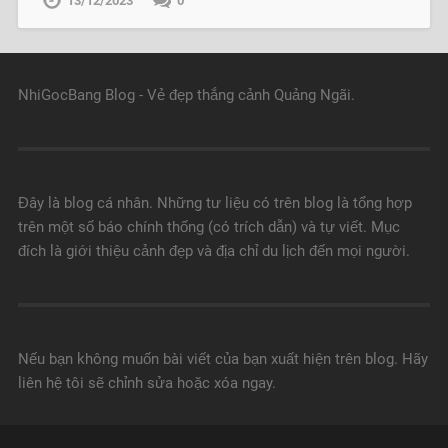
13/12/2023
0
NhiGocBang Blog - Vẻ đẹp thắng cảnh Quảng Ngãi.
Đây là blog cá nhân. Những tư liệu có trên blog là tổng hợp
trên một số báo chính thống (có trích dẫn) và tự viết. Mục
đích là giới thiệu cảnh đẹp và địa chỉ du lịch đến mọi người.
Nếu bạn không muốn bài viết của bạn xuất hiện trên blog. Hãy
liên hệ tôi sẽ chỉnh sửa hoặc xóa ngay.