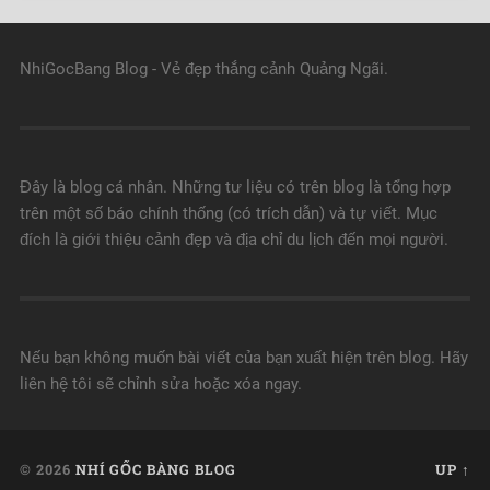
NhiGocBang Blog - Vẻ đẹp thắng cảnh Quảng Ngãi.
Đây là blog cá nhân. Những tư liệu có trên blog là tổng hợp
trên một số báo chính thống (có trích dẫn) và tự viết. Mục
đích là giới thiệu cảnh đẹp và địa chỉ du lịch đến mọi người.
Nếu bạn không muốn bài viết của bạn xuất hiện trên blog. Hãy
liên hệ tôi sẽ chỉnh sửa hoặc xóa ngay.
© 2026
NHÍ GỐC BÀNG BLOG
UP ↑